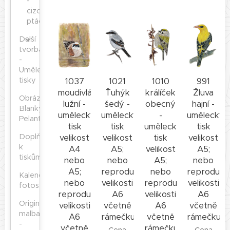
-
cizokrajní
ptáčci
Další
tvorba
-
Umělecké
tisky
1037
1021
1010
991
moudivláček
Ťuhýk
králíček
Žluva
Obrázky
lužní -
šedý -
obecný
hajní -
Blanky
umělecký
umělecký
-
umělecký
Pelantové
tisk
tisk
umělecký
tisk
Doplňky
velikost
velikost
tisk
velikost
k
A4
A5;
velikost
A5;
tiskům
nebo
nebo
A5;
nebo
A5;
reprodukce
nebo
reprodukc
Kalendáře,
nebo
velikosti
reprodukce
velikosti
fotosešity
reprodukce
A6
velikosti
A6
Originální
velikosti
včetně
A6
včetně
malba
A6
rámečku
včetně
rámečku
-
včetně
rámečku