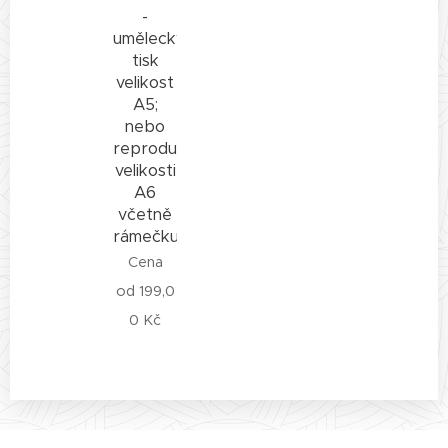
-
umělecký
tisk
velikost
A5;
nebo
reprodukce
velikosti
A6
včetně
rámečku
Cena
od
199,0
0
Kč