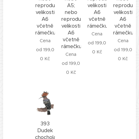
reprodukce
A5;
velikosti
reprodukc
velikosti
nebo
A6
velikosti
A6
reprodukce
včetně
A6
včetně
velikosti
rámečku
včetně
rámečku
A6
rámečku
Cena
včetně
Cena
Cena
od
199,0
rámečku
od
199,0
od
199,0
0
Kč
Cena
0
Kč
0
Kč
od
199,0
0
Kč
393
Dudek
chocholatý