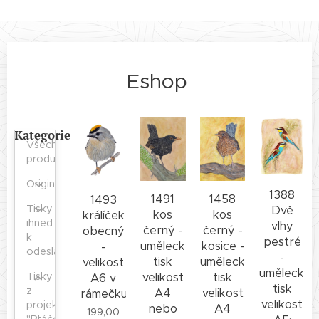
Eshop
Kategorie
Všechny
produkty
Originály
1388
1458
1491
1493
Tisky
Dvě
kos
kos
králíček
ihned
vlhy
černý -
černý -
obecný
k
pestré
kosice -
umělecký
-
odeslání
-
umělecký
tisk
velikost
umělecký
tisk
velikost
Tisky
A6 v
tisk
z
velikost
A4
rámečku
velikost
projektu
A4
nebo
199,00