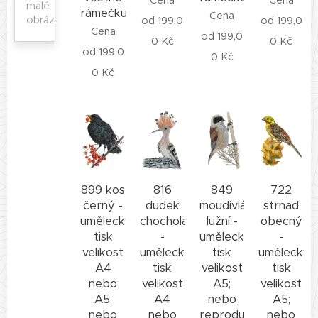
Cena
Cena
malé
rámečku
Cena
obrázky
od
199,0
od
199,0
Cena
od
199,0
0
Kč
0
Kč
od
199,0
0
Kč
0
Kč
899 kos
816
849
722
černý -
dudek
moudivláček
strnad
umělecký
chocholatý
lužní -
obecný
tisk
-
umělecký
-
velikost
umělecký
tisk
umělecký
A4
tisk
velikost
tisk
nebo
velikost
A5;
velikost
A5;
A4
nebo
A5;
nebo
nebo
reprodukce
nebo