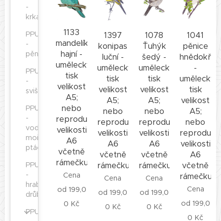
-
krkavcovití
1133
PPU
1397
1078
1041
mandelík
-
konipas
Ťuhýk
pěnice
hajní -
pěnkavovití
luční -
šedý -
hnědokřídl
umělecký
umělecký
umělecký
-
PPU
tisk
tisk
tisk
umělecký
-
velikost
velikost
velikost
tisk
svišťouni
A5;
A5;
A5;
velikost
nebo
PPU
nebo
nebo
A5;
-
reprodukce
reprodukce
reprodukce
nebo
vodní,
velikosti
velikosti
velikosti
reprodukc
mořští
A6
A6
A6
velikosti
ptáci
včetně
včetně
včetně
A6
rámečku
rámečku
rámečku
včetně
PPU
-
Cena
rámečku
Cena
Cena
hrabaví,
Cena
od
199,0
od
199,0
od
199,0
drůbež
od
199,0
0
Kč
0
Kč
0
Kč
PPU
0
Kč