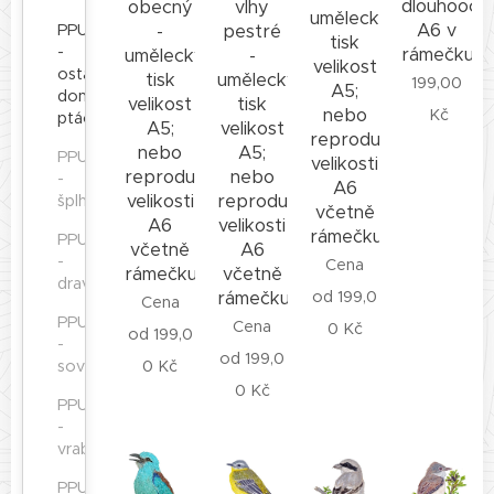
dlouhooca
vlhy
obecný
umělecký
A6 v
pestré
-
PPU
tisk
-
rámečku
-
umělecký
velikost
ostatní
umělecký
tisk
199,00
A5;
domácí
tisk
velikost
nebo
Kč
ptáčci
velikost
A5;
reprodukce
A5;
nebo
PPU
velikosti
nebo
reprodukce
-
A6
reprodukce
velikosti
šplhavci
včetně
velikosti
A6
rámečku
PPU
A6
včetně
-
Cena
včetně
rámečku
dravci
rámečku
od
199,0
Cena
PPU
Cena
0
Kč
od
199,0
-
od
199,0
0
Kč
sovy
0
Kč
PPU
-
vrabci
PPU