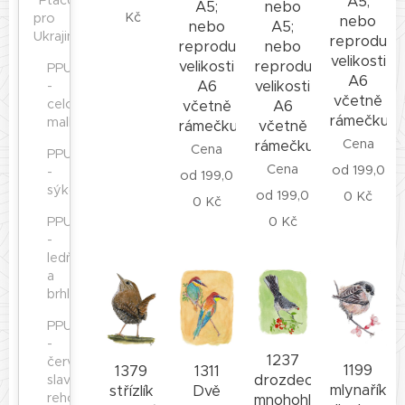
"Ptáčci
A5;
nebo
A5;
Kč
pro
nebo
A5;
nebo
Ukrajinu"
reprodukc
nebo
reprodukce
velikosti
reprodukce
velikosti
PPU
A6
velikosti
A6
-
včetně
celoplošná
A6
včetně
rámečku
malba
včetně
rámečku
Cena
rámečku
Cena
PPU
Cena
od
199,0
-
od
199,0
sýkorky
od
199,0
0
Kč
0
Kč
0
Kč
PPU
-
ledňáčci
a
brhlíci
PPU
-
1237
červenky,
1199
1311
1379
drozdec
slavíci,
mlynařík
Dvě
střízlík
rehci
mnohohlasý-