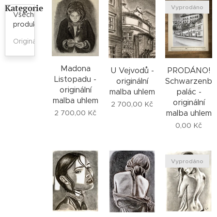
Kategorie
Vyprodáno
Všechny
produkty
Originály
Madona
U Vejvodů -
PRODÁNO!
Listopadu -
originální
Schwarzenbe
originální
malba uhlem
palác -
malba uhlem
originální
2 700,00
Kč
malba uhlem
2 700,00
Kč
0,00
Kč
Vyprodáno