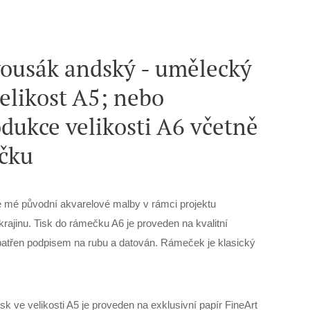
vousák andský - umělecký
velikost A5; nebo
dukce velikosti A6 včetně
čku
 mé původní akvarelové malby v rámci projektu
krajinu. Tisk do rámečku A6 je proveden na kvalitní
opatřen podpisem na rubu a datován. Rámeček je klasický
sk ve velikosti A5 je proveden na exklusivní papír FineArt