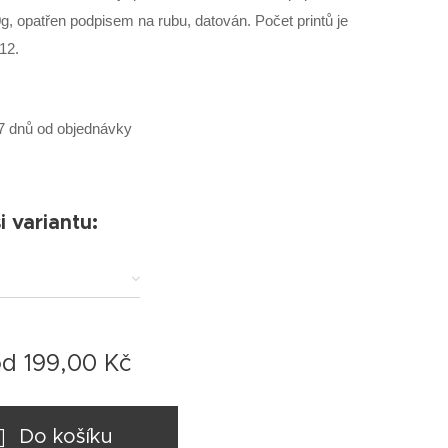
, opatřen podpisem na rubu, datován. Počet printů je
12.
7 dnů od objednávky
i variantu:
od
199,00
Kč
Do košíku