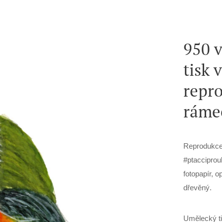
950 
tisk 
repro
ráme
Reprodukce
#ptacciprou
fotopapír, 
dřevěný.
Umělecký ti