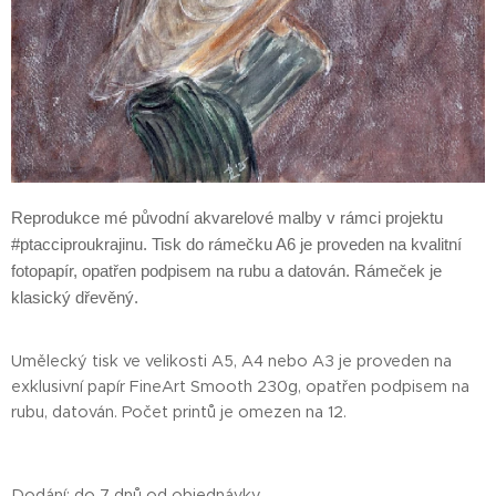
Reprodukce mé původní akvarelové malby v rámci projektu
#ptacciproukrajinu. Tisk do rámečku A6 je proveden na kvalitní
fotopapír, opatřen podpisem na rubu a datován. Rámeček je
klasický dřevěný.
Umělecký tisk ve velikosti A5, A4 nebo A3 je proveden na
exklusivní papír FineArt Smooth 230g, opatřen podpisem na
rubu, datován. Počet printů je omezen na 12.
Dodání: do 7 dnů od objednávky