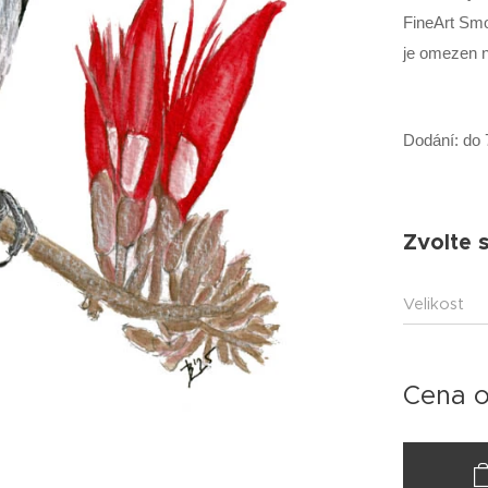
FineArt Smo
je omezen n
Dodání: do 
Zvolte s
Velikost
Cena 