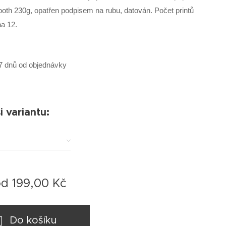
oth 230g, opatřen podpisem na rubu, datován. Počet printů
a 12.
7 dnů od objednávky
i variantu:
od
199,00
Kč
Do košíku