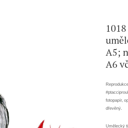
1018
uměle
A5; n
A6 v
Reprodukce
#ptacciprou
fotopapír, 
dřevěný.
Umělecký ti