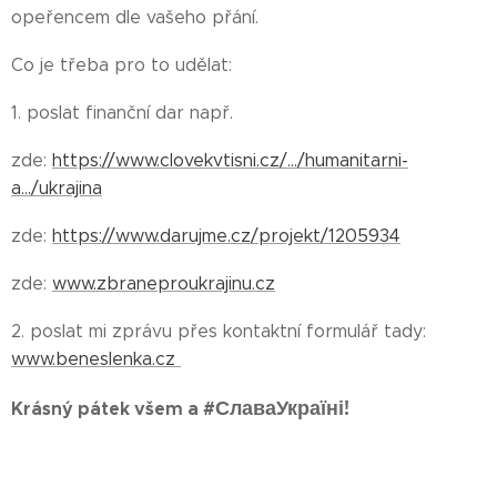
opeřencem dle vašeho přání.
Co je třeba pro to udělat:
1. poslat finanční dar např.
zde:
https://www.clovekvtisni.cz/.../humanitarni-
a.../ukrajina
zde:
https://www.darujme.cz/projekt/1205934
zde:
www.zbraneproukrajinu.cz
2. poslat mi zprávu přes kontaktní formulář tady:
www.beneslenka.cz
СлаваУкраїні! 💙💛
Krásný pátek všem a #