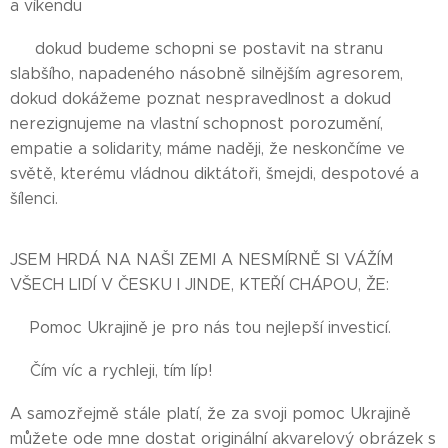
a víkendu 🥰
❤️‍🔥 dokud budeme schopni se postavit na stranu
slabšího, napadeného násobně silnějším agresorem,
dokud dokážeme poznat nespravedlnost a dokud
nerezignujeme na vlastní schopnost porozumění,
empatie a solidarity, máme naději, že neskončíme ve
světě, kterému vládnou diktátoři, šmejdi, despotové a
šílenci.
JSEM HRDÁ NA NAŠI ZEMI A NESMÍRNĚ SI VÁŽÍM
VŠECH LIDÍ V ČESKU I JINDE, KTEŘÍ CHÁPOU, ŽE:
💥Pomoc Ukrajině je pro nás tou nejlepší investicí.
💥Čím víc a rychleji, tím líp!
A samozřejmě stále platí, že za svoji pomoc Ukrajině
můžete ode mne dostat originální akvarelový obrázek s