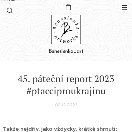
Beneslenka_art
45. páteční report 2023
#ptacciproukrajinu
08.12.2023
Takže nejdřív, jako vždycky, krátké shrnutí: