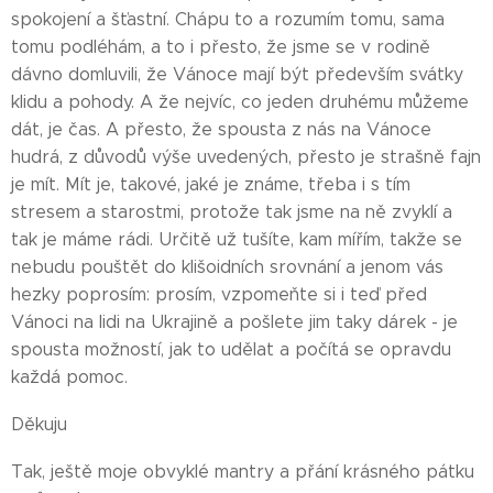
spokojení a šťastní. Chápu to a rozumím tomu, sama
tomu podléhám, a to i přesto, že jsme se v rodině
dávno domluvili, že Vánoce mají být především svátky
klidu a pohody. A že nejvíc, co jeden druhému můžeme
dát, je čas. A přesto, že spousta z nás na Vánoce
hudrá, z důvodů výše uvedených, přesto je strašně fajn
je mít. Mít je, takové, jaké je známe, třeba i s tím
stresem a starostmi, protože tak jsme na ně zvyklí a
tak je máme rádi. Určitě už tušíte, kam mířím, takže se
nebudu pouštět do klišoidních srovnání a jenom vás
hezky poprosím: prosím, vzpomeňte si i teď před
Vánoci na lidi na Ukrajině a pošlete jim taky dárek - je
spousta možností, jak to udělat a počítá se opravdu
každá pomoc.
Děkuju ❤
Tak, ještě moje obvyklé mantry a přání krásného pátku