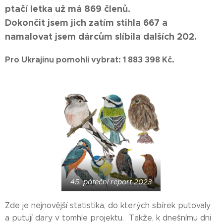
ptačí letka už má 869
členů.
Dokončit jsem jich zatím stihla 667 a
namalovat jsem dárcům slíbila dalších 202.
.
Pro Ukrajinu pomohli vybrat: 1 883 398 Kč
45. páteční report 2023
Zde je nejnovější statistika, do kterých sbírek putovaly
a putují dary v tomhle projektu. Takže, k dnešnímu dni