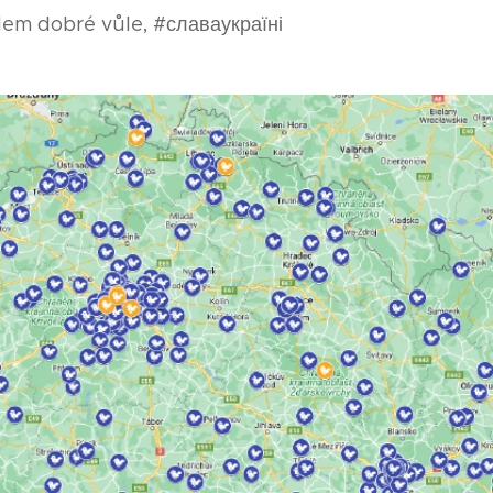
dem dobré vůle, #славаукраїні