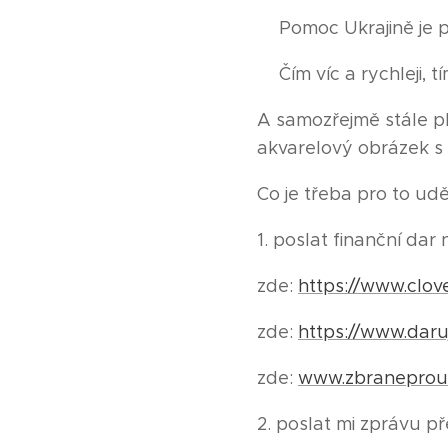
💥Pomoc Ukrajině je pr
💥Čím víc a rychleji, tí
A samozřejmě stále pl
akvarelový obrázek s
Co je třeba pro to udě
1. poslat finanční dar
zde:
https://www.clovek
zde:
https://www.daru
zde:
www.zbraneprouk
2. poslat mi zprávu p