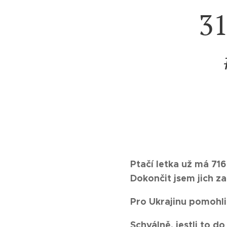
31
Ptačí letka už má 716
Dokončit jsem jich za
Pro Ukrajinu pomohli
Schválně, jestli to d