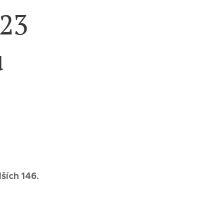
023
u
lších 146.