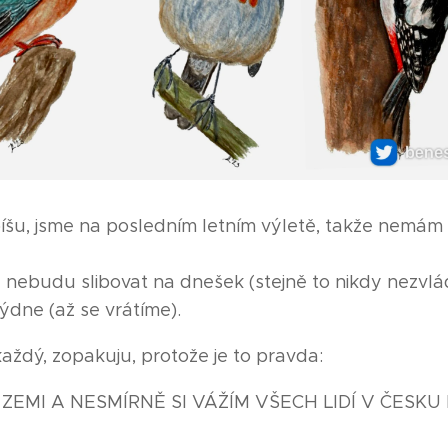
šu, jsme na posledním letním výletě, takže nemám
ebudu slibovat na dnešek (stejně to nikdy nezvlád
 týdne (až se vrátíme).
aždý, zopakuju, protože je to pravda:
EMI A NESMÍRNĚ SI VÁŽÍM VŠECH LIDÍ V ČESKU I