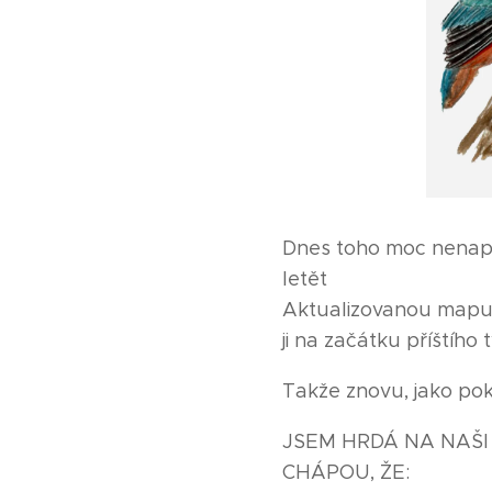
Dnes toho moc nenapí
letět 😁
Aktualizovanou mapu n
ji na začátku příštího
Takže znovu, jako pok
JSEM HRDÁ NA NAŠI Z
CHÁPOU, ŽE: