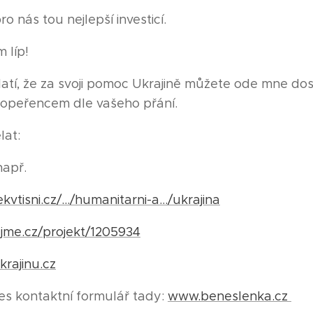
o nás tou nejlepší investicí.
m líp!
atí, že za svoji pomoc Ukrajině můžete ode mne dost
 opeřencem dle vašeho přání.
lat:
 např.
vtisni.cz/.../humanitarni-a.../ukrajina
jme.cz/projekt/1205934
rajinu.cz
řes kontaktní formulář tady:
www.beneslenka.cz