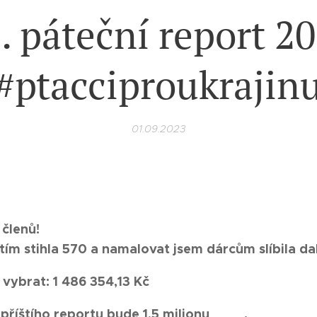
. páteční report 2
#ptacciproukrajin
01.09.2023
členů!
tím stihla 570 a namalovat jsem dárcům slíbila da
 vybrat: 1 486 354,13 Kč
o příštího reportu bude 1,5 milionu 🤗🙏.