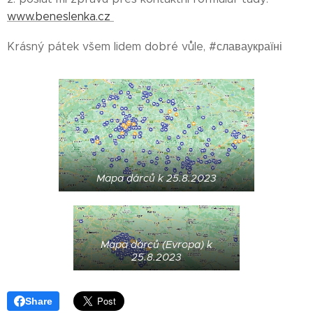
www.beneslenka.cz
Krásný pátek všem lidem dobré vůle, #славаукраїні
Mapa dárců k 25.8.2023
Mapa dárců (Evropa) k
25.8.2023
Share