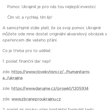
💥Pomoc Ukrajině je pro nás tou nejlepší investicí.
💥Čím víc a rychleji, tím líp!
A samozřejmě stále platí, že za svoji pomoc Ukrajině
můžete ode mne dostat originální akvarelový obrázek s
opeřencem dle vašeho přání.
Co je třeba pro to udělat:
1. poslat finanční dar např.
zde:
https://www.clovekvtisni.cz/.../humanitarni-
a.../ukrajina
zde:
https://www.darujme.cz/projekt/1205934
zde:
www.zbraneproukrajinu.cz
2. poslat mi zprávu přes kontaktní formulář tady: