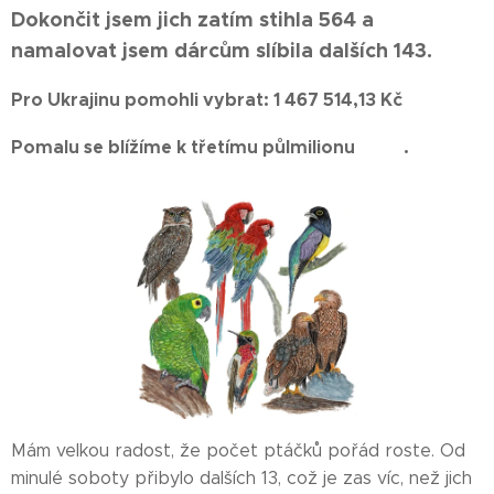
Dokončit jsem jich zatím stihla 564 a
namalovat jsem dárcům slíbila dalších 143.
Pro Ukrajinu pomohli vybrat: 1 467 514,13 Kč
Pomalu se blížíme k třetímu půlmilionu 🤗🙏.
Mám velkou radost, že počet ptáčků pořád roste. Od
minulé soboty přibylo dalších 13, což je zas víc, než jich