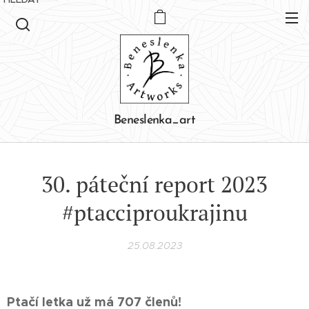
Beneslenka_art
30. páteční report 2023
#ptacciproukrajinu
25.08.2023
Ptačí letka už má 707
členů!