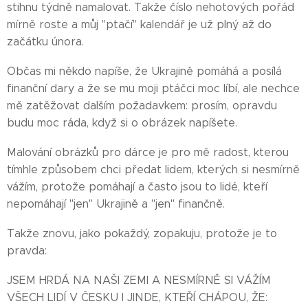
stihnu týdně namalovat. Takže číslo nehotových pořád
mírně roste a můj "ptačí" kalendář je už plný až do
začátku února.
Občas mi někdo napíše, že Ukrajině pomáhá a posílá
finanční dary a že se mu moji ptáčci moc líbí, ale nechce
mě zatěžovat dalším požadavkem: prosím, opravdu
budu moc ráda, když si o obrázek napíšete.
Malování obrázků pro dárce je pro mě radost, kterou
tímhle způsobem chci předat lidem, kterých si nesmírně
vážím, protože pomáhají a často jsou to lidé, kteří
nepomáhají "jen" Ukrajině a "jen" finančně.
Takže znovu, jako pokaždý, zopakuju, protože je to
pravda:
JSEM HRDÁ NA NAŠI ZEMI A NESMÍRNĚ SI VÁŽÍM
VŠECH LIDÍ V ČESKU I JINDE, KTEŘÍ CHÁPOU, ŽE: