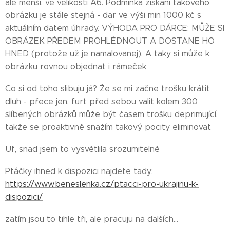
ale menší, ve velikosti A6. Podmínka získání takového
obrázku je stále stejná - dar ve výši min 1000 kč s
aktuálním datem úhrady. VÝHODA PRO DÁRCE: MŮŽE SI
OBRÁZEK PŘEDEM PROHLÉDNOUT A DOSTANE HO
HNED (protože už je namalovanej). A taky si může k
obrázku rovnou objednat i rámeček ❤️
Co si od toho slibuju já? Že se mi začne trošku krátit
dluh - přece jen, furt před sebou valit kolem 300
slíbených obrázků může být časem trošku deprimující,
takže se proaktivně snažím takový pocity eliminovat 🙂
Uf, snad jsem to vysvětlila srozumitelně 🙏
Ptáčky ihned k dispozici najdete tady:
https://www.beneslenka.cz/ptacci-pro-ukrajinu-k-
dispozici/
zatím jsou to tihle tři, ale pracuju na dalších...