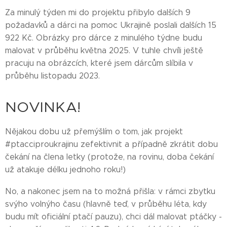
Za minulý týden mi do projektu přibylo dalších 9
požadavků a dárci na pomoc Ukrajině poslali dalších 15
922 Kč. Obrázky pro dárce z minulého týdne budu
malovat v průběhu května 2025. V tuhle chvíli ještě
pracuju na obrázcích, které jsem dárcům slíbila v
průběhu listopadu 2023.
NOVINKA!
Nějakou dobu už přemýšlím o tom, jak projekt
#ptacciproukrajinu zefektivnit a případně zkrátit dobu
čekání na člena letky (protože, na rovinu, doba čekání
už atakuje délku jednoho roku!)
No, a nakonec jsem na to možná přišla: v rámci zbytku
svýho volnýho času (hlavně teď, v průběhu léta, kdy
budu mít oficiální ptačí pauzu), chci dál malovat ptáčky -