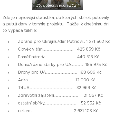
25. páteční report 2024
Zde je nejnovější statistika, do kterých sbírek putovaly
a putují dary v tomhle projektu. Takže, k dnešnímu dni
to vypadá takhle:
Zbraně pro Ukrajinu/dar Putinovi... 1 271 562 Kč
Člověk v tísni....................................... 425 859 Kč
Paměť národa...................................... 440 513 Kč
Donio/různé sbírky pro UA............... 185 975 Kč
Drony pro UA........................................ 188 606 Kč
Adra......................................................... 12 000 Kč
T4UA........................................................ 32 969 Kč
Zdravotní zajištění................................ 21 067 Kč
ostatní sbírky......................................... 52 552 Kč
celkem.................................................. 2 631 103 Kč