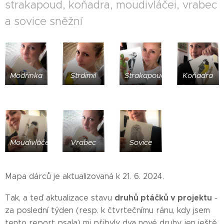
strakapoud, koňadra, moudivláčei, vrabec
a sovice sněžní ❤
Modřinka
Strdimil
Strakapoud
Koňadra
Moudivláček
Vrabec
Sovice
Mapa dárců je aktualizovaná k 21. 6. 2024.
druhů ptáčků v projektu
Tak, a teď aktualizace stavu
-
za poslední týden (resp. k čtvrtečnímu ránu, kdy jsem
tento report psala) mi přibyly dva nové druhy, jen ještě