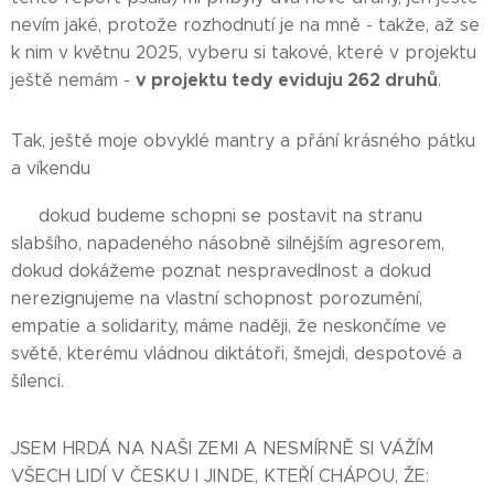
nevím jaké, protože rozhodnutí je na mně - takže, až se
k nim v květnu 2025, vyberu si takové, které v projektu
v projektu tedy eviduju 262 druhů
ještě nemám -
.
Tak, ještě moje obvyklé mantry a přání krásného pátku
a víkendu 🙏
❤️‍🔥 dokud budeme schopni se postavit na stranu
slabšího, napadeného násobně silnějším agresorem,
dokud dokážeme poznat nespravedlnost a dokud
nerezignujeme na vlastní schopnost porozumění,
empatie a solidarity, máme naději, že neskončíme ve
světě, kterému vládnou diktátoři, šmejdi, despotové a
šílenci.
JSEM HRDÁ NA NAŠI ZEMI A NESMÍRNĚ SI VÁŽÍM
VŠECH LIDÍ V ČESKU I JINDE, KTEŘÍ CHÁPOU, ŽE: