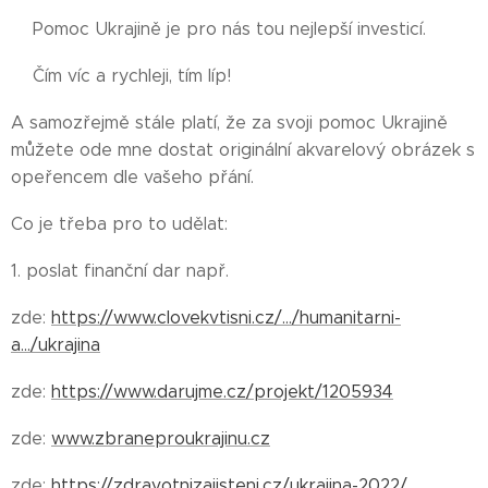
💥Pomoc Ukrajině je pro nás tou nejlepší investicí.
💥Čím víc a rychleji, tím líp!
A samozřejmě stále platí, že za svoji pomoc Ukrajině
můžete ode mne dostat originální akvarelový obrázek s
opeřencem dle vašeho přání.
Co je třeba pro to udělat:
1. poslat finanční dar např.
zde:
https://www.clovekvtisni.cz/.../humanitarni-
a.../ukrajina
zde:
https://www.darujme.cz/projekt/1205934
zde:
www.zbraneproukrajinu.cz
zde:
https://zdravotnizajisteni.cz/ukrajina-2022/