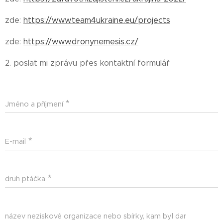
zde:
https://www.team4ukraine.eu/projects
zde:
https://www.dronynemesis.cz/
2. poslat mi zprávu přes kontaktní formulář ⬇
Jméno a příjmení
E-mail
druh ptáčka
název neziskové organizace nebo sbírky, kam byl dar