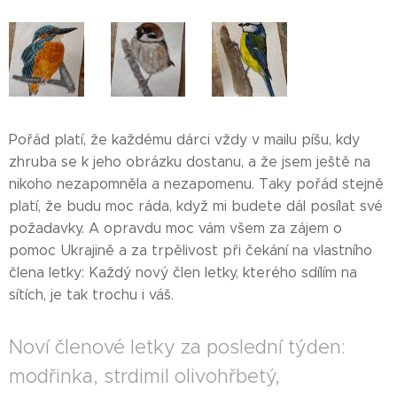
Pořád platí, že každému dárci vždy v mailu píšu, kdy
zhruba se k jeho obrázku dostanu, a že jsem ještě na
nikoho nezapomněla a nezapomenu. Taky pořád stejně
platí, že budu moc ráda, když mi budete dál posílat své
požadavky. A opravdu moc vám všem za zájem o
pomoc Ukrajině a za trpělivost při čekání na vlastního
člena letky: Každý nový člen letky, kterého sdílím na
sítích, je tak trochu i váš.
Noví členové letky za poslední týden:
modřinka, strdimil olivohřbetý,