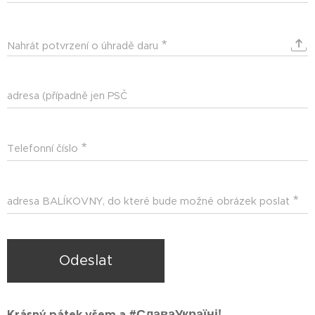
poskytnut
Nahrát potvrzení o úhradě daru
adresa (případně jen PSČ
Telefonní číslo
adresa BALÍKOVNY, do které bude možné obrázek poslat
Odeslat
СлаваУкраїні! 💙💛
Krásný pátek všem a #