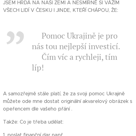
JSEM HRDÁ NA NAŠI ZEMI A NESMÍRNĚ SI VÁŽÍM
VŠECH LIDÍ V ČESKU I JINDE, KTEŘÍ CHÁPOU, ŽE:
💥Pomoc Ukrajině je pro
nás tou nejlepší investicí.
💥Čím víc a rychleji, tím
líp!
A samozřejmě stále platí, že za svoji pomoc Ukrajině
můžete ode mne dostat originální akvarelový obrázek s
opeřencem dle vašeho přání .
Takže: Co je třeba udělat:
1. poslat finanční dar např.