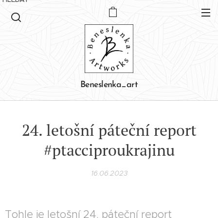
Beneslenka_art
24. letošní páteční report
#ptacciproukrajinu
16.06.2023
Tohle je letošní 24. páteční report