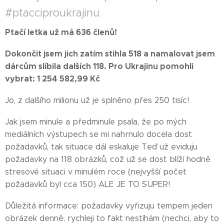
#ptacciproukrajinu.
Ptačí letka už má 636 členů!
Dokončit jsem jich zatím stihla 518 a namalovat jsem
dárcům slíbila dalších 118. Pro Ukrajinu pomohli
vybrat: 1 254 582,99 Kč
Jo, z dalšího milionu už je splněno přes 250 tisíc!
Jak jsem minule a předminule psala, že po mých
mediálních výstupech se mi nahrnulo docela dost
požadavků, tak situace dál eskaluje Teď už eviduju
požadavky na 118 obrázků, což už se dost blíží hodně
stresové situaci v minulém roce (nejvyšší počet
požadavků byl cca 150) ALE JE TO SUPER!
Důležitá informace: požadavky vyřizuju tempem jeden
obrázek denně, rychleji to fakt nestíhám (nechci, aby to