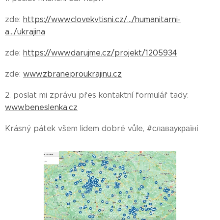
zde:
https://www.clovekvtisni.cz/.../humanitarni-
a.../ukrajina
zde:
https://www.darujme.cz/projekt/1205934
zde:
www.zbraneproukrajinu.cz
2. poslat mi zprávu přes kontaktní formulář tady:
www.beneslenka.cz
Krásný pátek všem lidem dobré vůle, #славаукраїні