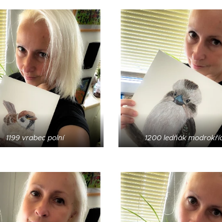
1199 vrabec polní
1200 ledňák modrokří