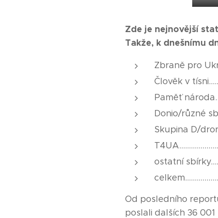
Zde je nejnovější sta
Takže, k dnešnímu dn
Zbraně pro Ukra
Člověk v tísni........
Paměť národa........
Donio/různé sbír
Skupina D/drony.....
T4UA....................
ostatní sbírky........
celkem.................
Od posledního reportu
poslali dalších 36 0