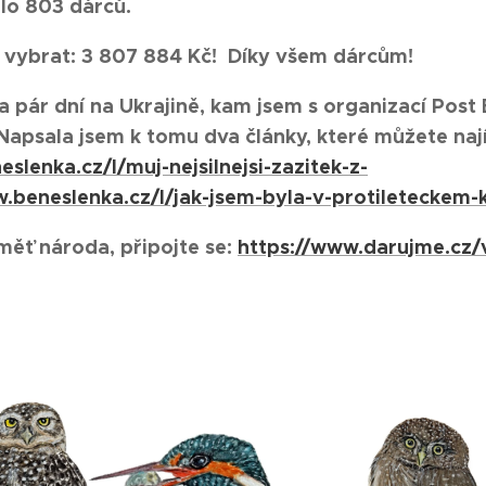
ilo 803 dárců.
 vybrat: 3 807 884 Kč!
Díky všem dárcům!
a pár dní na Ukrajině, kam jsem s organizací Post
apsala jsem k tomu dva články, které můžete naj
slenka.cz/l/muj-nejsilnejsi-zazitek-z-
.beneslenka.cz/l/jak-jsem-byla-v-protileteckem-
měť národa, připojte se:
https://www.darujme.cz