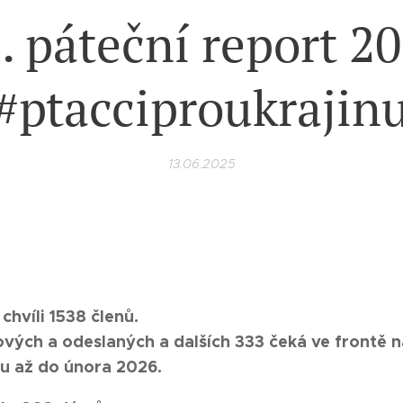
. páteční report 2
#ptacciproukrajin
13.06.2025
 chvíli 1538
členů.
tových a odeslaných a dalších 333 čeká ve frontě 
u až do února 2026.