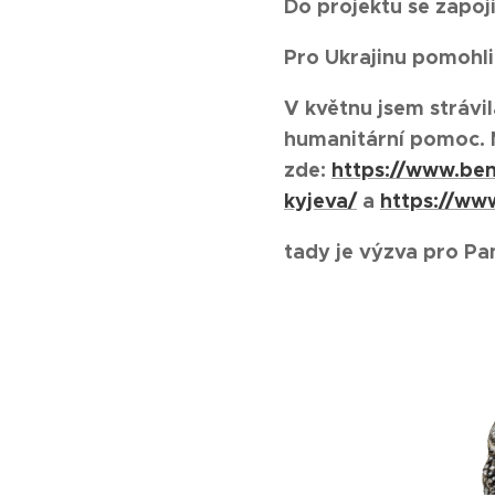
Do projektu se zapoj
Pro Ukrajinu pomohli
V květnu jsem strávil
humanitární pomoc. N
zde:
https://www.bene
kyjeva/
a
https://www
tady je výzva pro Pa