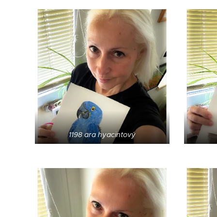
1198 ara hyacintový