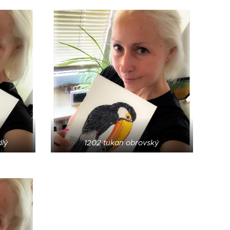
dlý
1202 tukan obrovský