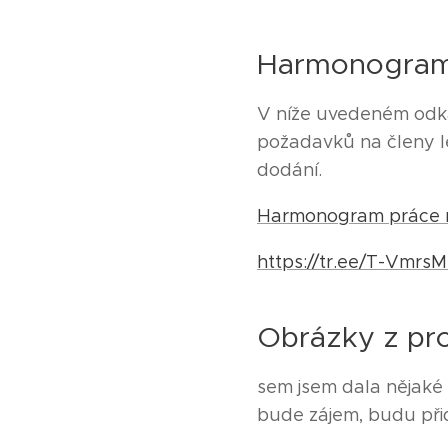
Harmonogram 
V níže uvedeném odka
požadavků na členy l
dodání.
Harmonogram práce na
https://tr.ee/T-Vmrs
Obrázky z proj
sem jsem dala nějaké 
bude zájem, budu přid