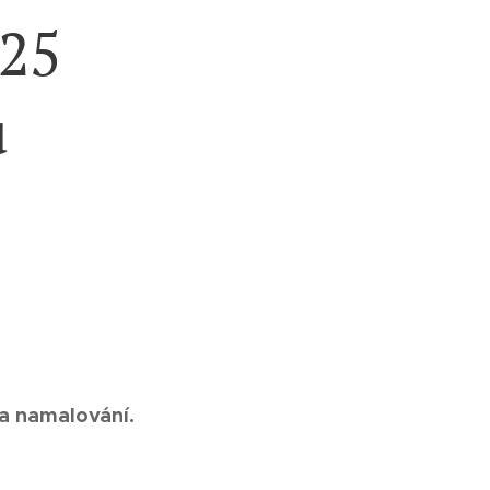
025
u
na namalování.