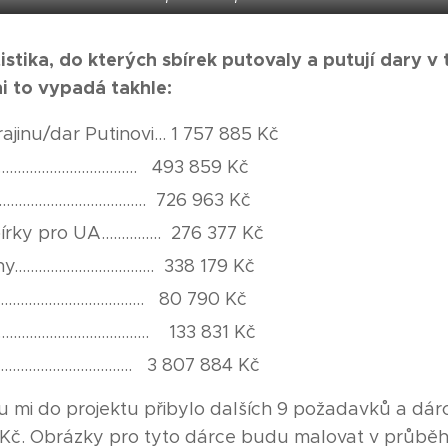
tistika, do kterých sbírek putovaly a putují dary 
i to vypadá takhle:
jinu/dar Putinovi... 1 757 885 Kč
............................... 493 859 Kč
.............................. 726 963 Kč
ky pro UA............... 276 377 Kč
.............................. 338 179 Kč
.................................... 80 790 Kč
................................. 133 831 Kč
................................. 3 807 884 Kč
 mi do projektu přibylo dalších 9 požadavků a dár
01 Kč. Obrázky pro tyto dárce budu malovat v průbě