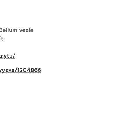
 Bellum vezla
ít
krytu/
/vyzva/1204866