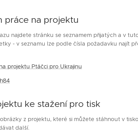
práce na projektu
zu najdete stránku se seznamem přijatých a v tuto 
etky - v seznamu lze podle čísla požadavku najít
 projektu Ptáčci pro Ukrajinu
Mh84
ektu ke stažení pro tisk
obrázky z projektu, které si můžete stáhnout v tisk
ávat další.