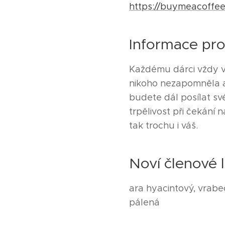
https://buymeacoffee
Informace pr
Každému dárci vždy v 
nikoho nezapomněla a
budete dál posílat s
trpělivost při čekání n
tak trochu i váš.
Noví členové 
ara hyacintový, vrabec
pálená ❤