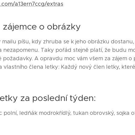
.com/a13ern7ccg/extras
o zájemce o obrázky
mailu píšu, kdy zhruba se k jeho obrázku dostanu, 
 nezapomenu. Taky pořád stejně platí, že budu mo
vé požadavky. A opravdu moc vám všem za zájem o 
a vlastního člena letky: Každý nový člen letky, kteréh
letky za poslední týden:
 polní, ledňák modrokřídlý, tukan obrovský, sojka o