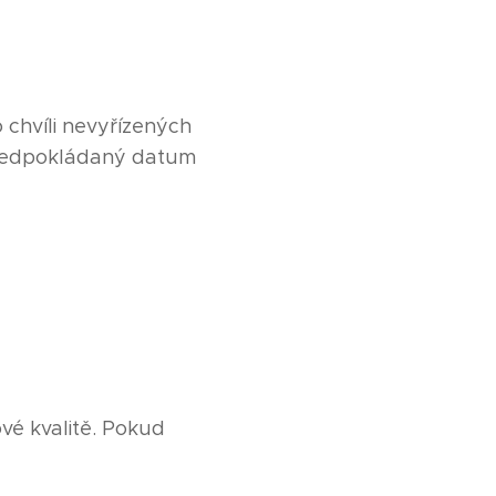
chvíli nevyřízených
 předpokládaný datum
ové kvalitě. Pokud