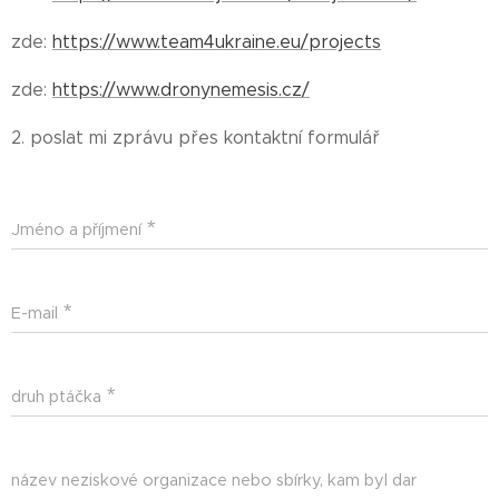
zde:
https://www.team4ukraine.eu/projects
zde:
https://www.dronynemesis.cz/
2. poslat mi zprávu přes kontaktní formulář ⬇
Jméno a příjmení
E-mail
druh ptáčka
název neziskové organizace nebo sbírky, kam byl dar