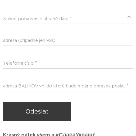
poskytnut
Nahrát potvrzení o úhradě daru
adresa (případně jen PSČ
Telefonní číslo
adresa BALÍKOVNY, do které bude možné obrázek poslat
Odeslat
СлаваУкраїні! 💙💛
Krásný pátek všem a #