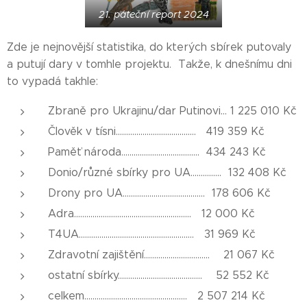
21. páteční report 2024
Zde je nejnovější statistika, do kterých sbírek putovaly
a putují dary v tomhle projektu. Takže, k dnešnímu dni
to vypadá takhle:
Zbraně pro Ukrajinu/dar Putinovi... 1 225 010 Kč
Člověk v tísni....................................... 419 359 Kč
Paměť národa...................................... 434 243 Kč
Donio/různé sbírky pro UA............... 132 408 Kč
Drony pro UA........................................ 178 606 Kč
Adra......................................................... 12 000 Kč
T4UA........................................................ 31 969 Kč
Zdravotní zajištění................................ 21 067 Kč
ostatní sbírky......................................... 52 552 Kč
celkem.................................................. 2 507 214 Kč