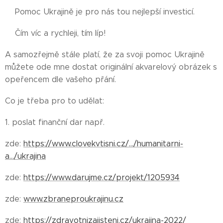
💥Pomoc Ukrajině je pro nás tou nejlepší investicí.
💥Čím víc a rychleji, tím líp!
A samozřejmě stále platí, že za svoji pomoc Ukrajině
můžete ode mne dostat originální akvarelový obrázek s
opeřencem dle vašeho přání.
Co je třeba pro to udělat:
1. poslat finanční dar např.
zde:
https://www.clovekvtisni.cz/.../humanitarni-
a.../ukrajina
zde:
https://www.darujme.cz/projekt/1205934
zde:
www.zbraneproukrajinu.cz
zde:
https://zdravotnizajisteni.cz/ukrajina-2022/