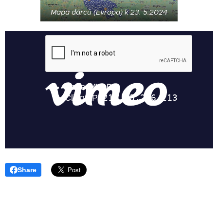
Mapa dárců (Evropa) k 23. 5.2024
Share