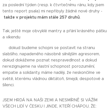
za poslední týden (resp. k čtvrtečnímu ránu, kdy jsem
tento report psala) mi nepřibyly žádné nové druhy -
takže v projektu mám stále 257 druhů
.
Tak, ještě moje obvyklé mantry a přání krásného pátku
a víkendu🥰
❤️‍🔥 dokud budeme schopni se postavit na stranu
slabšího, napadeného násobně silnějším agresorem,
dokud dokážeme poznat nespravedlnost a dokud
nerezignujeme na vlastní schopnost porozumění,
empatie a solidarity, máme naději, že neskončíme ve
světě, kterému vládnou diktátoři, šmejdi, despotové a
šílenci.
JSEM HRDÁ NA NAŠI ZEMI A NESMÍRNĚ SI VÁŽÍM
VŠECH LIDÍ V ČESKU I JINDE, KTEŘÍ CHÁPOU, ŽE: