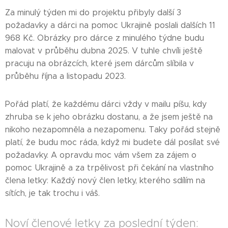
Za minulý týden mi do projektu přibyly další 3
požadavky a dárci na pomoc Ukrajině poslali dalších 11
968 Kč. Obrázky pro dárce z minulého týdne budu
malovat v průběhu dubna 2025. V tuhle chvíli ještě
pracuju na obrázcích, které jsem dárcům slíbila v
průběhu října a listopadu 2023.
Pořád platí, že každému dárci vždy v mailu píšu, kdy
zhruba se k jeho obrázku dostanu, a že jsem ještě na
nikoho nezapomněla a nezapomenu. Taky pořád stejně
platí, že budu moc ráda, když mi budete dál posílat své
požadavky. A opravdu moc vám všem za zájem o
pomoc Ukrajině a za trpělivost při čekání na vlastního
člena letky: Každý nový člen letky, kterého sdílím na
sítích, je tak trochu i váš.
Noví členové letky za poslední týden: