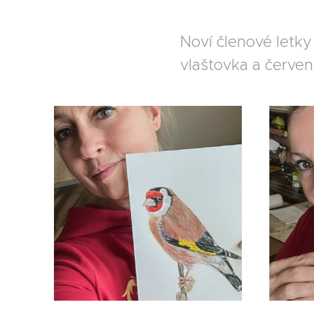
Noví členové letky
vlaštovka a červe