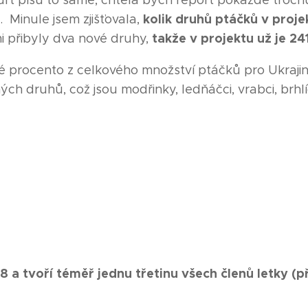
furt píšu to samé, chtěla bych report pokaždé troch
kolik druhů ptáčků v proj
 Minule jsem zjišťovala,
takže v projektu už je 24
i přibyly dva nové druhy,
ké procento z celkového množství ptáčků pro Ukrajinu
ných druhů, což jsou modřinky, ledňáčci, vrabci, brhlíc
 a tvoří téměř jednu třetinu všech členů letky (př