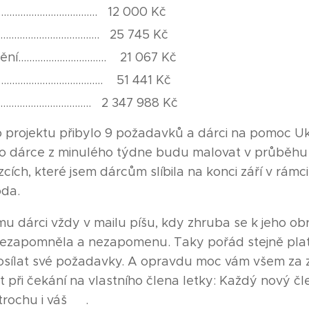
.................................... 12 000 Kč
.................................... 25 745 Kč
............................... 21 067 Kč
................................. 51 441 Kč
................................. 2 347 988 Kč
 projektu přibylo 9 požadavků a dárci na pomoc Ukra
ro dárce z minulého týdne budu malovat v průběhu 
zcích, které jsem dárcům slíbila na konci září v rámc
oda.
mu dárci vždy v mailu píšu, kdy zhruba se k jeho ob
 nezapomněla a nezapomenu. Taky pořád stejně plat
osílat své požadavky. A opravdu moc vám všem za
st při čekání na vlastního člena letky: Každý nový čl
k trochu i váš ❤.