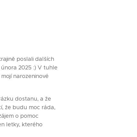
jině poslali dalších
února 2025 :) V tuhle
i mojí narozeninové
rázku dostanu, a že
í, že budu moc ráda,
 zájem o pomoc
en letky, kterého