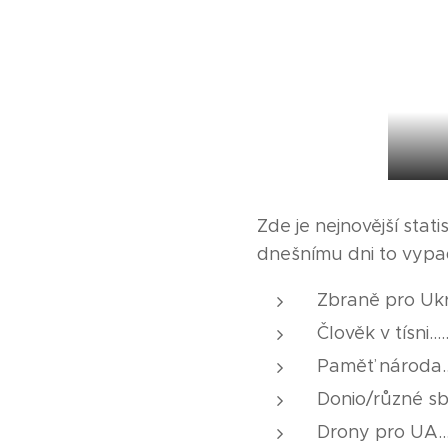
Zde je nejnovější stat
dnešnímu dni to vypa
Zbraně pro Ukra
Člověk v tísni........
Paměť národa........
Donio/různé sbírk
Drony pro UA.........