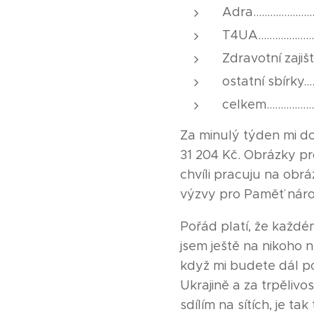
Adra.....................
T4UA....................
Zdravotní zajištění.
ostatní sbírky........
celkem.................
Za minulý týden mi do
31 204 Kč. Obrázky p
chvíli pracuju na obrá
výzvy pro Paměť nár
Pořád platí, že každé
jsem ještě na nikoho
když mi budete dál p
Ukrajině a za trpělivo
sdílím na sítích, je ta