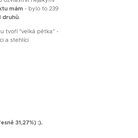
u ozvláštnit nějakými
ektu mám
- bylo to 239
1 druhů
.
 tvoří "velká pětka" -
i a stehlíci
esně 31,27%) :).