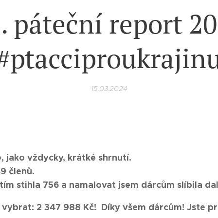
. páteční report 2
#ptacciproukrajin
15.03.2024
e, jako vždycky, krátké shrnutí.
49
členů.
atím stihla 756 a namalovat jsem dárcům slíbila da
 vybrat: 2 347 988 Kč!
Díky všem dárcům! Jste pro