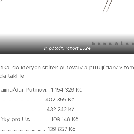
11. páteční report 2024
istika, do kterých sbírek putovaly a putují dary v to
dá takhle:
jinu/dar Putinovi... 1 154 328 Kč
............................... 402 359 Kč
.............................. 432 243 Kč
y pro UA............... 109 148 Kč
............................... 139 657 Kč