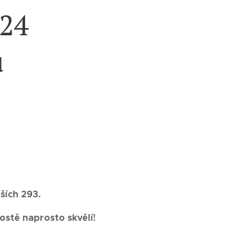
024
u
lších 293.
stě naprosto skvělí!