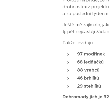
Protože mi přijde, že 
drobnostmi z projektu.
a za poslední týden m
Ještě mě zajímalo, ja
tj. pět nejčastěji žáda
Takže, eviduju
97 modřinek
68 ledňáčků
88 vrabců
46 brhlíků
29 stehlíků
Dohromady jich je 328