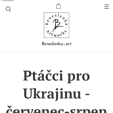
Beneslenka_art
Ptáčci pro
Ukrajinu -
červenec-srpen